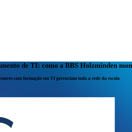
rtamento de TI: como a BBS Holzminden mon
essores com formação em TI gerenciam toda a rede da escola