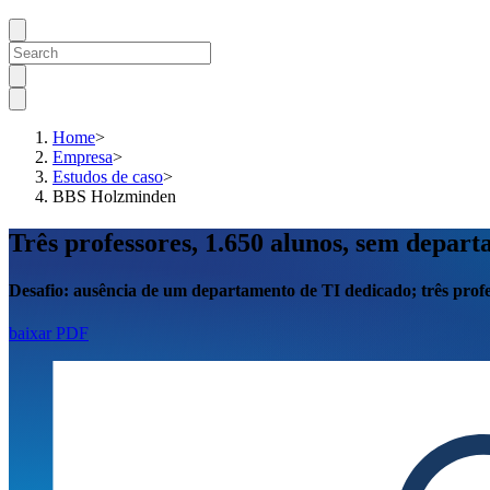
Home
>
Empresa
>
Estudos de caso
>
BBS Holzminden
Três professores, 1.650 alunos, sem depa
Desafio:
ausência de
um departamento de TI dedicado; três prof
baixar PDF