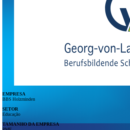
EMPRESA
BBS Holzminden
SETOR
Educação
TAMANHO DA EMPRESA
PME