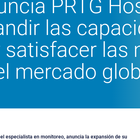
uncia PRTG Ho
ndir las capac
 satisfacer las
el mercado glob
el especialista en monitoreo, anuncia la expansión de su