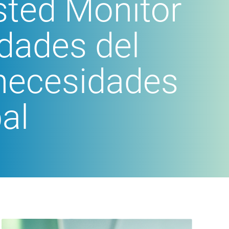
sted Monitor
idades del
 necesidades
al