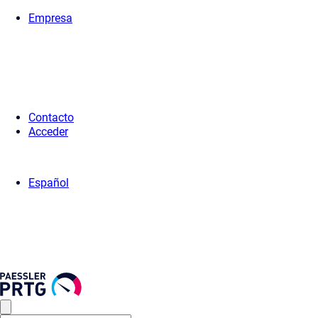
Empresa
Home
>
Prensa
>
Notas de Prensa
> Paessler PRTG Hosted Monitor
Contacto
Acceder
Español