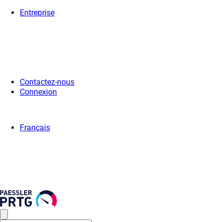
Entreprise
Accueil
>
Presse
>
Communiqués de Presse
> Paessler PRTG Hosted 
Contactez-nous
Connexion
Français