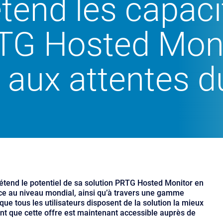
tend les capac
RTG Hosted Moni
 aux attentes 
étend le potentiel de sa solution PRTG Hosted Monitor en
ance au niveau mondial, ainsi qu’à travers une gamme
que tous les utilisateurs disposent de la solution la mieux
t que cette offre est maintenant accessible auprès de