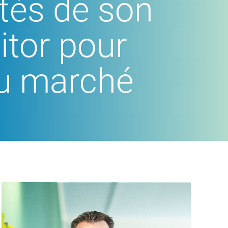
ités de son
tor pour
du marché