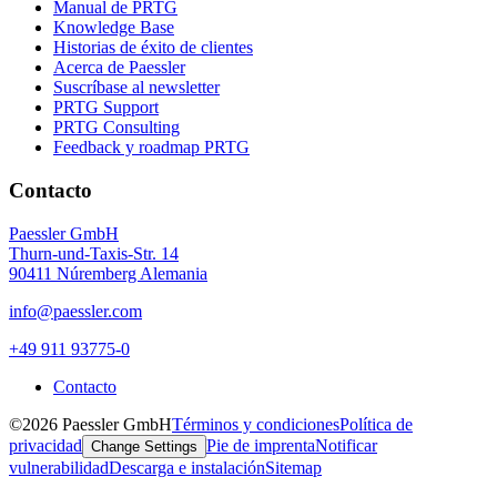
Manual de PRTG
Knowledge Base
Historias de éxito de clientes
Acerca de Paessler
Suscríbase al newsletter
PRTG Support
PRTG Consulting
Feedback y roadmap PRTG
Contacto
Paessler GmbH
Thurn-und-Taxis-Str. 14
90411 Núremberg Alemania
info@paessler.com
+49 911 93775-0
Contacto
©2026 Paessler GmbH
Términos y condiciones
Política de
privacidad
Pie de imprenta
Notificar
Change Settings
vulnerabilidad
Descarga e instalación
Sitemap