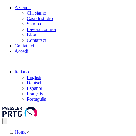
Azienda
Chi siamo
Casi di studio
Stampa
Lavora con noi
Blog
Contattaci
Contattaci
Accedi
Italiano
English
Deutsch
Español
Français
Português
Home
>