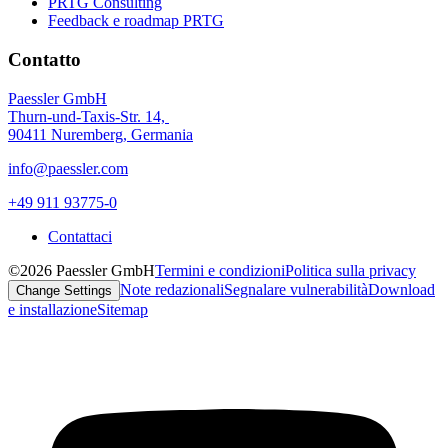
PRTG Consulting
Feedback e roadmap PRTG
Contatto
Paessler GmbH
Thurn-und-Taxis-Str. 14,
90411 Nuremberg, Germania
info@paessler.com
+49 911 93775-0
Contattaci
©2026 Paessler GmbH
Termini e condizioni
Politica sulla privacy
Note redazionali
Segnalare vulnerabilità
Download
Change Settings
e installazione
Sitemap