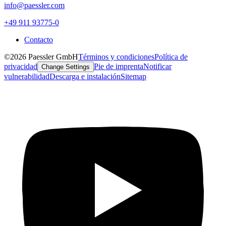
info@paessler.com
+49 911 93775-0
Contacto
©2026 Paessler GmbH
Términos y condiciones
Política de
privacidad
Pie de imprenta
Notificar
Change Settings
vulnerabilidad
Descarga e instalación
Sitemap