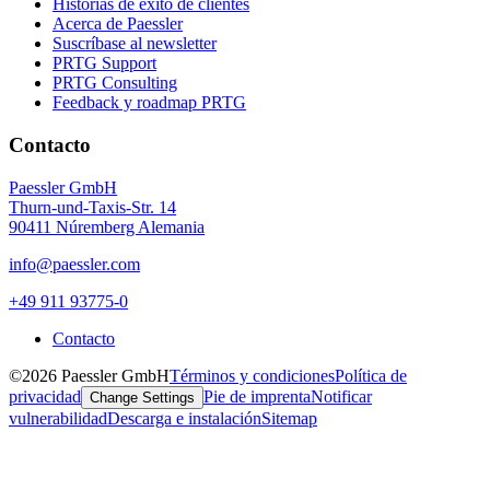
Historias de éxito de clientes
Acerca de Paessler
Suscríbase al newsletter
PRTG Support
PRTG Consulting
Feedback y roadmap PRTG
Contacto
Paessler GmbH
Thurn-und-Taxis-Str. 14
90411 Núremberg Alemania
info@paessler.com
+49 911 93775-0
Contacto
©2026 Paessler GmbH
Términos y condiciones
Política de
privacidad
Pie de imprenta
Notificar
Change Settings
vulnerabilidad
Descarga e instalación
Sitemap