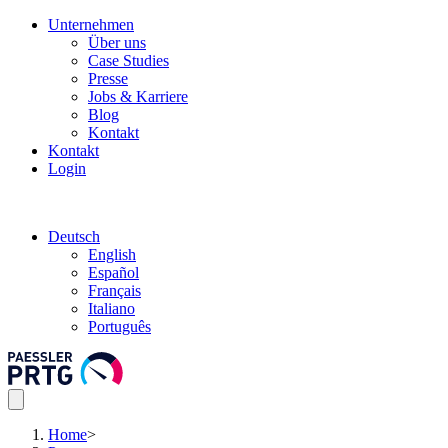
Unternehmen
Über uns
Case Studies
Presse
Jobs & Karriere
Blog
Kontakt
Kontakt
Login
Deutsch
English
Español
Français
Italiano
Português
Home
>