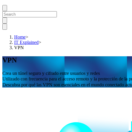
Home
>
IT Explained
>
VPN
VPN
Crea un túnel seguro y cifrado entre usuarios y redes
Utilizado con frecuencia para el acceso remoto y la protección de la p
Descubra por qué las VPN son esenciales en el mundo conectado act