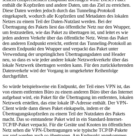
enthält die Kopfzeilen und andere Daten, um das Ziel zu erreichen.
Diese Daten werden jedoch durch das Tunneling-Protokoll
eingekapselt, wodurch alle Kopfzeilen und Metadaten des lokalen
Netzes zu einem Teil der Daten-Nutzlast werden. Bei der
Übertragung des Pakets liest das öffentliche Netz nur den Wrapper,
um festzustellen, wie das Paket zu übertragen ist, und leitet es wie
jeden anderen Verkehr über das öffentliche Netz. Wenn das Paket
den anderen Endpunkt erreicht, entfernt das Tunneling-Protokoll an
diesem Endpunkt den Wrapper und verpackt das Paket unter
Verwendung der ursprünglichen Übertragungsdaten und Header
neu, so dass es wie jeder andere lokale Netzwerkverkehr über das
lokale Netzwerk übertragen werden kann. Für den zurückkehrenden
Datenverkehr wird der Vorgang in umgekehrter Reihenfolge
durchgeführt.
So würde beispielsweise ein Endpunkt, der Teil eines VPN ist, das
von einem entfernten Büro zu einem anderen Büro über das Internet
aufgebaut wird, ein Paket für die Übertragung im entfernten, lokalen
Netzwerk erstellen, das eine lokale IP-Adresse enthält. Der VPN-
Client würde dann dieses Paket einkapseln, indem er die
Übertragungskopfzeilen zu einem Teil der Nutzdaten des Pakets
macht. Das so entstandene Paket wird in ein Standard-Internet-
TCP/IP-Paket verpackt. Für die Geräte und Knoten im öffentlichen
Netz sehen die VPN-Übertragungen wie typische TCP/IP-Pakete
aus und werden auch so übertragen. Am Endpunkt angekommen,