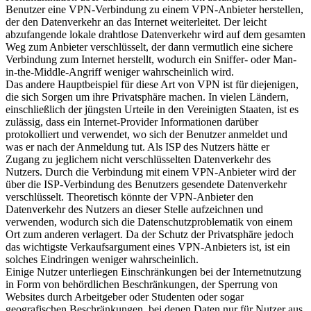
Benutzer eine VPN-Verbindung zu einem VPN-Anbieter herstellen,
der den Datenverkehr an das Internet weiterleitet. Der leicht
abzufangende lokale drahtlose Datenverkehr wird auf dem gesamten
Weg zum Anbieter verschlüsselt, der dann vermutlich eine sichere
Verbindung zum Internet herstellt, wodurch ein Sniffer- oder Man-
in-the-Middle-Angriff weniger wahrscheinlich wird.
Das andere Hauptbeispiel für diese Art von VPN ist für diejenigen,
die sich Sorgen um ihre Privatsphäre machen. In vielen Ländern,
einschließlich der jüngsten Urteile in den Vereinigten Staaten, ist es
zulässig, dass ein Internet-Provider Informationen darüber
protokolliert und verwendet, wo sich der Benutzer anmeldet und
was er nach der Anmeldung tut. Als ISP des Nutzers hätte er
Zugang zu jeglichem nicht verschlüsselten Datenverkehr des
Nutzers. Durch die Verbindung mit einem VPN-Anbieter wird der
über die ISP-Verbindung des Benutzers gesendete Datenverkehr
verschlüsselt. Theoretisch könnte der VPN-Anbieter den
Datenverkehr des Nutzers an dieser Stelle aufzeichnen und
verwenden, wodurch sich die Datenschutzproblematik von einem
Ort zum anderen verlagert. Da der Schutz der Privatsphäre jedoch
das wichtigste Verkaufsargument eines VPN-Anbieters ist, ist ein
solches Eindringen weniger wahrscheinlich.
Einige Nutzer unterliegen Einschränkungen bei der Internetnutzung
in Form von behördlichen Beschränkungen, der Sperrung von
Websites durch Arbeitgeber oder Studenten oder sogar
geografischen Beschränkungen, bei denen Daten nur für Nutzer aus