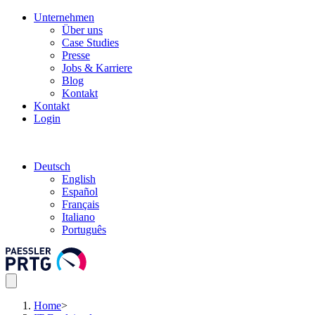
Unternehmen
Über uns
Case Studies
Presse
Jobs & Karriere
Blog
Kontakt
Kontakt
Login
Deutsch
English
Español
Français
Italiano
Português
Home
>