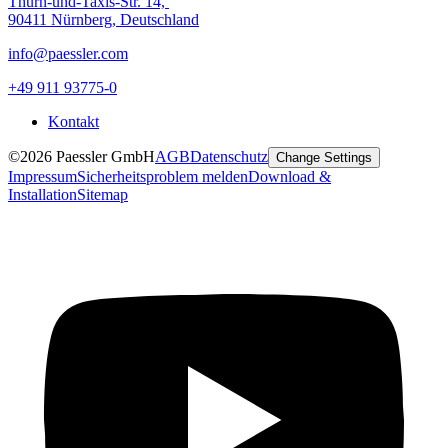
Thurn-und-Taxis-Str. 14,
90411 Nürnberg, Deutschland
info@paessler.com
+49 911 93775-0
Kontakt
©2026 Paessler GmbH
AGB
Datenschutz
Change Settings
Impressum
Sicherheitsproblem melden
Download &
Installation
Sitemap