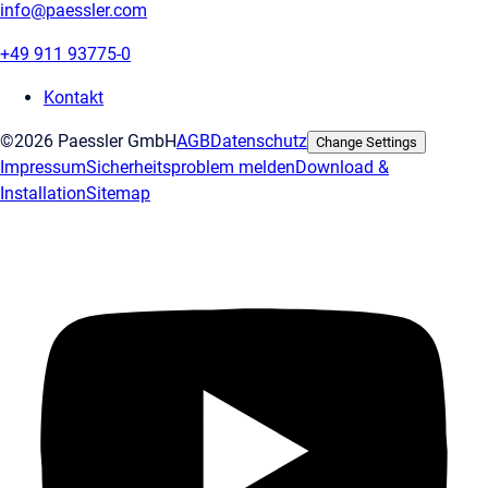
info@paessler.com
+49 911 93775-0
Kontakt
©2026 Paessler GmbH
AGB
Datenschutz
Change Settings
Impressum
Sicherheitsproblem melden
Download &
Installation
Sitemap