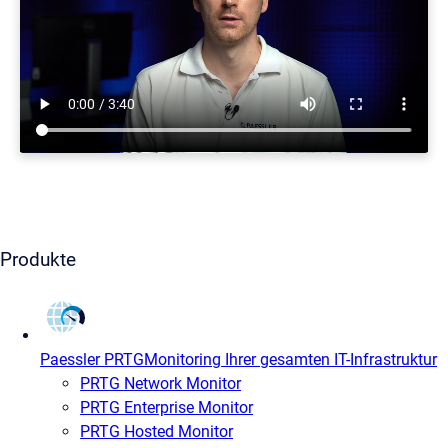
Produkte
Paessler PRTG
Monitoring Ihrer gesamten IT-Infrastruktur
PRTG Network Monitor
PRTG Enterprise Monitor
PRTG Hosted Monitor