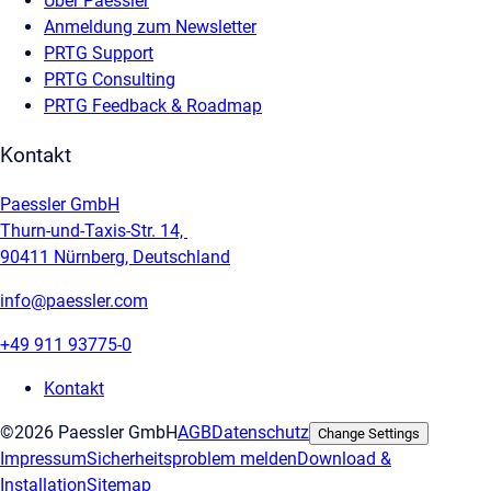
Über Paessler
Anmeldung zum Newsletter
PRTG Support
PRTG Consulting
PRTG Feedback & Roadmap
Kontakt
Paessler GmbH
Thurn-und-Taxis-Str. 14,
90411 Nürnberg, Deutschland
info@paessler.com
+49 911 93775-0
Kontakt
©2026 Paessler GmbH
AGB
Datenschutz
Change Settings
Impressum
Sicherheitsproblem melden
Download &
Installation
Sitemap