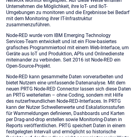
Network Monitor eingespielt. Auf diese Weise erhalten
Unternehmen die Möglichkeit, ihre IoT- und IIoT-
Umgebungen zu monitoren und die Ergebnisse bei Bedarf
mit dem Monitoring ihrer IT-Infrastruktur
zusammenzuführen.
Node-RED wurde vom IBM Emerging Technology
Services-Team entwickelt und ist ein Flow-basiertes
grafisches Programmiertool mit einem Web-Interface, um
Geräte aus IoT und Produktion, APIs und Onlinedienste
miteinander zu verbinden. Seit 2016 ist Node-RED ein
Open-Source-Projekt.
Node-RED kann gesammelte Daten vorverarbeiten und
bietet Nutzern eine umfassende Datenanalyse. Mit dem
neuen PRTG Node-RED Connector lassen sich diese Daten
an PRTG weiterleiten – ohne Coding, sondern mit Hilfe
des nutzerfreundlichen Node-RED-Interfaces. In PRTG
kann der Nutzer Schwellenwerte und Eskalationsstufen
für Warnmeldungen definieren, Dashboards und Karten
per Drag-and-drop erstellen sowie Monitoring-Daten in
Reports veröffentlichen. PRTG speichert Daten in einem
festgelegten Intervall und ermöglicht so historische