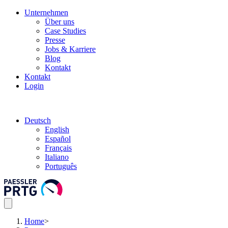
Unternehmen
Über uns
Case Studies
Presse
Jobs & Karriere
Blog
Kontakt
Kontakt
Login
Deutsch
English
Español
Français
Italiano
Português
Home
>