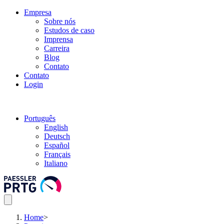
Empresa
Sobre nós
Estudos de caso
Imprensa
Carreira
Blog
Contato
Contato
Login
Português
English
Deutsch
Español
Français
Italiano
Home
>