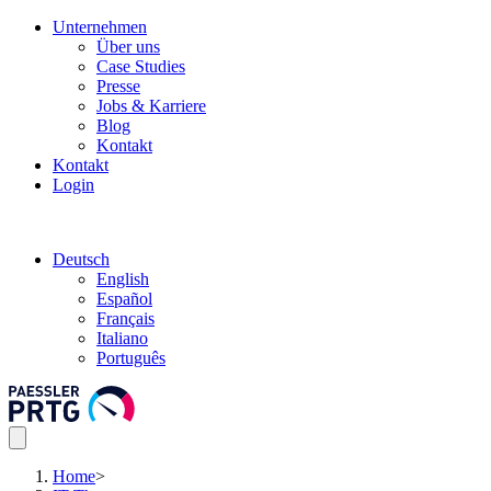
Unternehmen
Über uns
Case Studies
Presse
Jobs & Karriere
Blog
Kontakt
Kontakt
Login
Deutsch
English
Español
Français
Italiano
Português
Home
>