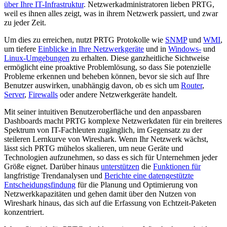
über Ihre IT-Infrastruktur
. Netzwerkadministratoren lieben PRTG,
weil es ihnen alles zeigt, was in ihrem Netzwerk passiert, und zwar
zu jeder Zeit.
Um dies zu erreichen, nutzt PRTG Protokolle wie
SNMP
und
WMI
,
um tiefere
Einblicke in Ihre Netzwerkgeräte
und in
Windows-
und
Linux-Umgebungen
zu erhalten. Diese ganzheitliche Sichtweise
ermöglicht eine proaktive Problemlösung, so dass Sie potenzielle
Probleme erkennen und beheben können, bevor sie sich auf Ihre
Benutzer auswirken, unabhängig davon, ob es sich um
Router
,
Server
,
Firewalls
oder andere Netzwerkgeräte handelt.
Mit seiner intuitiven Benutzeroberfläche und den anpassbaren
Dashboards macht PRTG komplexe Netzwerkdaten für ein breiteres
Spektrum von IT-Fachleuten zugänglich, im Gegensatz zu der
steileren Lernkurve von Wireshark. Wenn Ihr Netzwerk wächst,
lässt sich PRTG mühelos skalieren, um neue Geräte und
Technologien aufzunehmen, so dass es sich für Unternehmen jeder
Größe eignet. Darüber hinaus
unterstützen
die
Funktionen für
langfristige Trendanalysen und
Berichte eine datengestützte
Entscheidungsfindung
für die Planung und Optimierung von
Netzwerkkapazitäten und gehen damit über den Nutzen von
Wireshark hinaus, das sich auf die Erfassung von Echtzeit-Paketen
konzentriert.