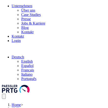
Unternehmen
Über uns
Case Studies
Presse
Jobs & Karriere
Blog
Kontakt
Kontakt
Login
Deutsch
English
Español
Français
Italiano
Português
Home
>