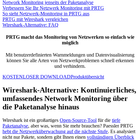
Network Monitoring jenseits der Paketanalyse
Verbessern Sie Ihr Netzwerk Monitoring mit PRTG
So sieht Netzwerk-Monitoring in PRTG aus
PRTG mit Wireshark vergleichen
Wireshark-Alternative: FAQ
PRTG macht das Monitoring von Netzwerken so einfach wie
möglich
Mit benutzerdefinierten Warnmeldungen und Datenvisualisierung
können Sie alle Arten von Netzwerkproblemen schnell erkennen
und verhindern.
KOSTENLOSER DOWNLOAD
Produktübersicht
Wireshark-Alternative: Kontinuierliches,
umfassendes Network Monitoring über
die Paketanalyse hinaus
Wireshark ist ein großartiges
Open-Source-Tool
für die
tiefe
Paketanalyse
, aber was, wenn Sie mehr brauchen? Paessler PRTG
hebt die Netzwerküberwachung auf die nächste Stufe
. Es analysiert
nicht nur Pakete, sondern gibt Ihnen einen
vollständigen Überblick