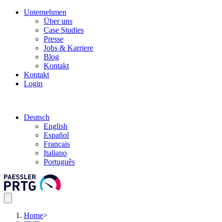
Unternehmen
Über uns
Case Studies
Presse
Jobs & Karriere
Blog
Kontakt
Kontakt
Login
Deutsch
English
Español
Français
Italiano
Português
Home
>