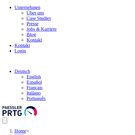
Unternehmen
Über uns
Case Studies
Presse
Jobs & Karriere
Blog
Kontakt
Kontakt
Login
Deutsch
English
Español
Français
Italiano
Português
Home
>