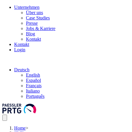
Unternehmen
Über uns
Case Studies
Presse
Jobs & Karriere
Blog
Kontakt
Kontakt
Login
Deutsch
English
Español
Français
Italiano
Português
Home
>