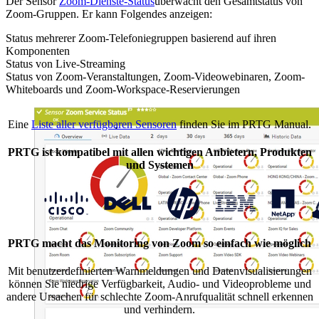
Der Sensor
Zoom-Dienste-Status
überwacht den Gesamtstatus von
Zoom-Gruppen. Er kann Folgendes anzeigen:
Status mehrerer Zoom-Telefoniegruppen basierend auf ihren
Komponenten
Status von Live-Streaming
Status von Zoom-Veranstaltungen, Zoom-Videowebinaren, Zoom-
Whiteboards und Zoom-Workspace-Reservierungen
Eine
Liste aller verfügbaren Sensoren
finden Sie im PRTG Manual.
PRTG ist kompatibel mit allen wichtigen Anbietern, Produkten
und Systemen
PRTG macht das Monitoring von Zoom so einfach wie möglich
Mit benutzerdefinierten Warnmeldungen und Datenvisualisierungen
können Sie niedrige Verfügbarkeit, Audio- und Videoprobleme und
andere Ursachen für schlechte Zoom-Anrufqualität schnell erkennen
und verhindern.