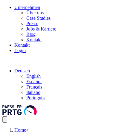
Unternehmen
Über uns
Case Studies
Presse
Jobs & Karriere
Blog
Kontakt
Kontakt
Login
Deutsch
English
Español
Français
Italiano
Português
Home
>