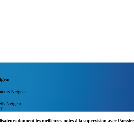
etgear
ateurs Netgear
ils Netgear
IT
lisateurs donnent les meilleures notes à la supervision avec Paess