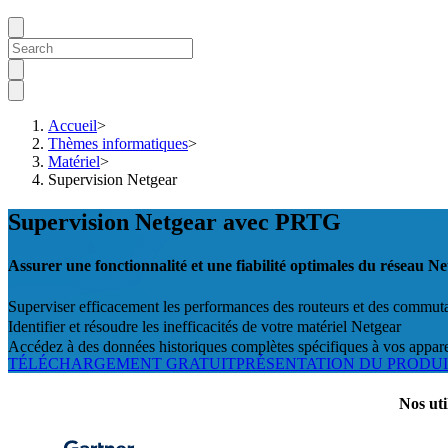
Accueil
>
Thèmes informatiques
>
Matériel
>
Supervision Netgear
Supervision Netgear avec PRTG
Assurer une fonctionnalité et une fiabilité optimales du réseau N
Superviser efficacement les performances des routeurs et des commut
Identifier et résoudre les inefficacités de votre matériel Netgear
Accédez à des données historiques complètes spécifiques à vos appare
TÉLÉCHARGEMENT GRATUIT
PRÉSENTATION DU PRODU
Nos uti