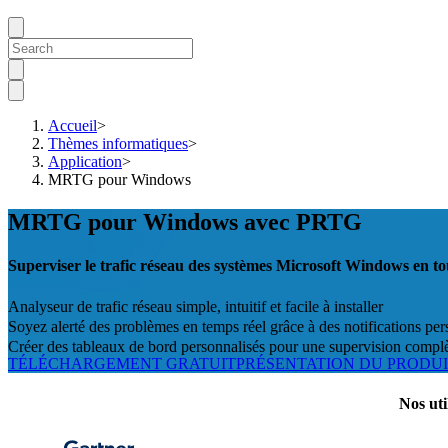
Accueil
>
Thèmes informatiques
>
Application
>
MRTG pour Windows
MRTG pour Windows avec PRTG
Superviser le trafic réseau des systèmes Microsoft Windows en to
Analyseur de trafic réseau simple, intuitif et facile à installer
Soyez alerté des problèmes en temps réel grâce à des notifications per
Créer des tableaux de bord personnalisés pour une supervision compl
TÉLÉCHARGEMENT GRATUIT
PRÉSENTATION DU PRODU
Nos uti