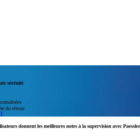
ute sérénité
sonnalisées
ète du réseau
IT
lisateurs donnent les meilleures notes à la supervision avec Paess