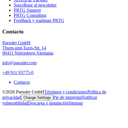
Suscríbase al newsletter
PRTG Support
PRTG Consulting
Feedback y roadmap PRTG
Contacto
Paessler GmbH
Thurn-und-Taxis-Str. 14
90411 Núremberg Alemania
info@paessler.com
+49 911 93775-0
Contacto
©2026 Paessler GmbH
Términos y condiciones
Política de
privacidad
Pie de imprenta
Notificar
Change Settings
vulnerabilidad
Descarga e instalación
Sitemap