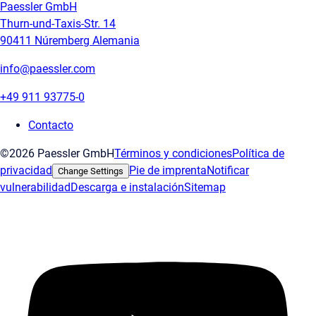
Paessler GmbH
Thurn-und-Taxis-Str. 14
90411 Núremberg Alemania
info@paessler.com
+49 911 93775-0
Contacto
©2026 Paessler GmbH
Términos y condiciones
Política de
privacidad
Pie de imprenta
Notificar
Change Settings
vulnerabilidad
Descarga e instalación
Sitemap