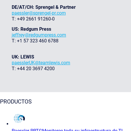
DE/AT/CH: Sprengel & Partner
paessler@sprengel-pr.com
T: +49 2661 91260-0
US: Redgum Press
jeffrey@redgumpress.com
T: +1 57 323 460 6788
UK: LEWIS
paesslerUK@teamlewis.com
T: +44 20 3697 4200
PRODUCTOS
Paessler PRTG
Monitoree toda su infraestructura de TI