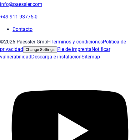
info@paessler.com
+49 911 93775-0
Contacto
©2026 Paessler GmbH
Términos y condiciones
Política de
privacidad
Pie de imprenta
Notificar
Change Settings
vulnerabilidad
Descarga e instalación
Sitemap