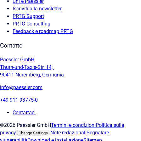
Chi è Paessler
Iscriviti alla newsletter
PRTG Support
PRTG Consulting
Feedback e roadmap PRTG
Contatto
Paessler GmbH
Thurn-und-Taxis-Str. 14,
90411 Nuremberg, Germania
info@paessler.com
+49 911 93775-0
Contattaci
©2026 Paessler GmbH
Termini e condizioni
Politica sulla
privacy
Note redazionali
Segnalare
Change Settings
vulnerabilità
Download e installazione
Sitemap