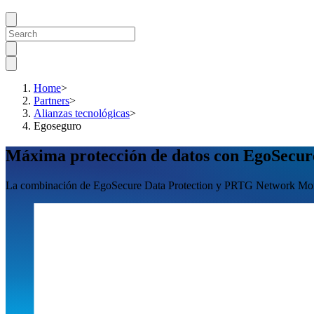
Home
>
Partners
>
Alianzas tecnológicas
>
Egoseguro
Máxima protección de datos con EgoSecure
La combinación de EgoSecure Data Protection y PRTG Network Mon