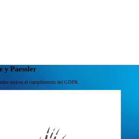
 y Paessler
itor mejora el cumplimiento del GDPR.