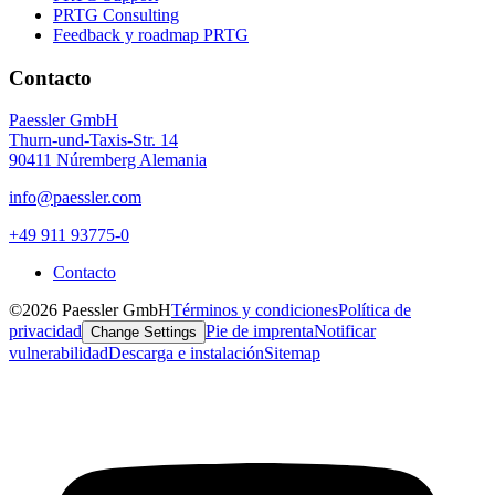
PRTG Consulting
Feedback y roadmap PRTG
Contacto
Paessler GmbH
Thurn-und-Taxis-Str. 14
90411 Núremberg Alemania
info@paessler.com
+49 911 93775-0
Contacto
©2026 Paessler GmbH
Términos y condiciones
Política de
privacidad
Pie de imprenta
Notificar
Change Settings
vulnerabilidad
Descarga e instalación
Sitemap