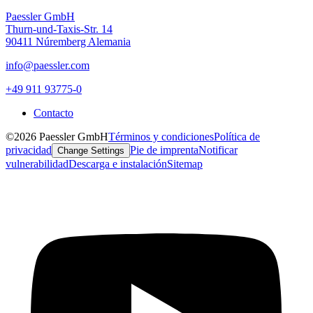
Paessler GmbH
Thurn-und-Taxis-Str. 14
90411 Núremberg Alemania
info@paessler.com
+49 911 93775-0
Contacto
©2026 Paessler GmbH
Términos y condiciones
Política de
privacidad
Pie de imprenta
Notificar
Change Settings
vulnerabilidad
Descarga e instalación
Sitemap