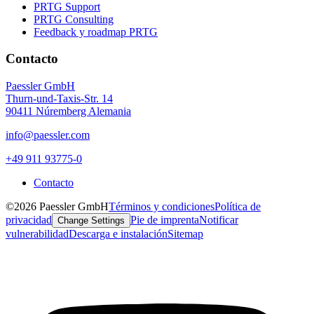
PRTG Support
PRTG Consulting
Feedback y roadmap PRTG
Contacto
Paessler GmbH
Thurn-und-Taxis-Str. 14
90411 Núremberg Alemania
info@paessler.com
+49 911 93775-0
Contacto
©2026 Paessler GmbH
Términos y condiciones
Política de
privacidad
Pie de imprenta
Notificar
Change Settings
vulnerabilidad
Descarga e instalación
Sitemap