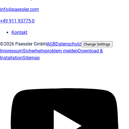
info@paessler.com
+49 911 93775-0
Kontakt
©2026 Paessler GmbH
AGB
Datenschutz
Change Settings
Impressum
Sicherheitsproblem melden
Download &
Installation
Sitemap