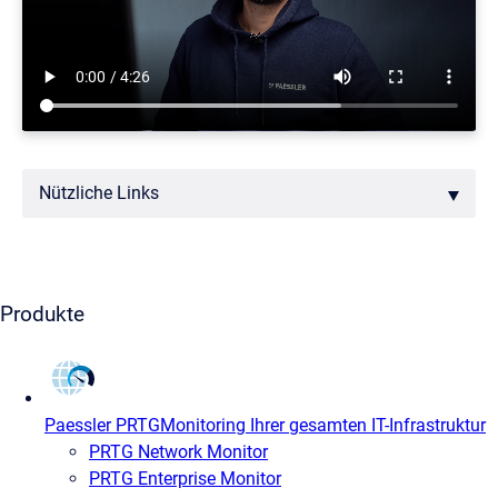
Nützliche Links
Produkte
Paessler PRTG
Monitoring Ihrer gesamten IT-Infrastruktur
PRTG Network Monitor
PRTG Enterprise Monitor