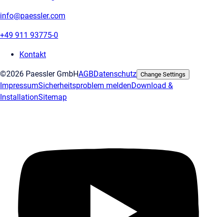
info@paessler.com
+49 911 93775-0
Kontakt
©2026 Paessler GmbH
AGB
Datenschutz
Change Settings
Impressum
Sicherheitsproblem melden
Download &
Installation
Sitemap