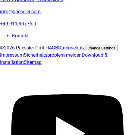
info@paessler.com
+49 911 93775-0
Kontakt
©2026 Paessler GmbH
AGB
Datenschutz
Change Settings
Impressum
Sicherheitsproblem melden
Download &
Installation
Sitemap