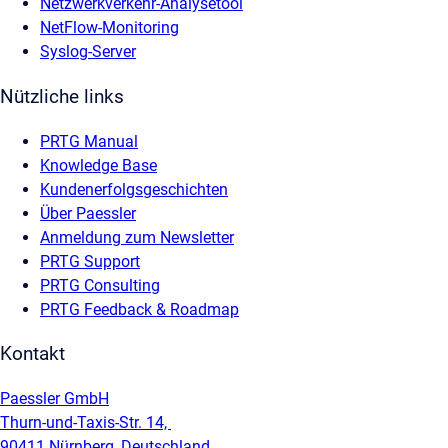
Netzwerkverkehr-Analysetool
NetFlow-Monitoring
Syslog-Server
Nützliche links
PRTG Manual
Knowledge Base
Kundenerfolgsgeschichten
Über Paessler
Anmeldung zum Newsletter
PRTG Support
PRTG Consulting
PRTG Feedback & Roadmap
Kontakt
Paessler GmbH
Thurn-und-Taxis-Str. 14,
90411 Nürnberg, Deutschland