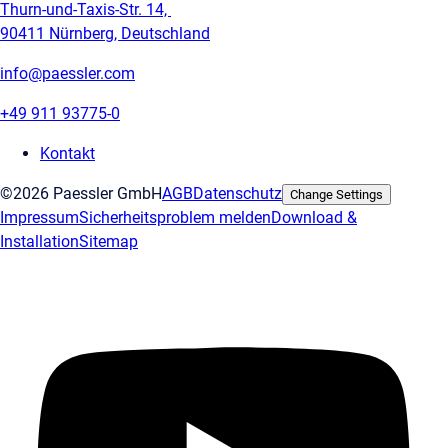
Thurn-und-Taxis-Str. 14,
90411 Nürnberg, Deutschland
info@paessler.com
+49 911 93775-0
Kontakt
©2026 Paessler GmbH
AGB
Datenschutz
Change Settings
Impressum
Sicherheitsproblem melden
Download &
Installation
Sitemap