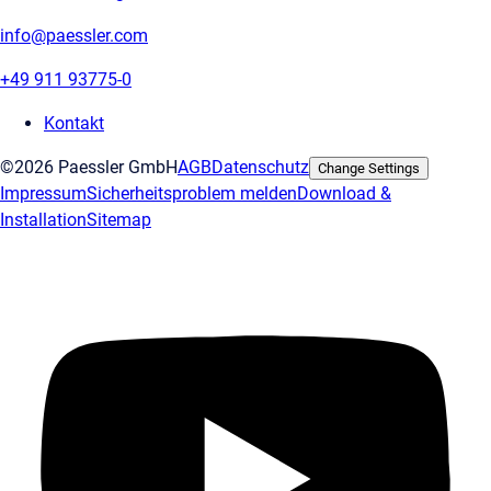
info@paessler.com
+49 911 93775-0
Kontakt
©2026 Paessler GmbH
AGB
Datenschutz
Change Settings
Impressum
Sicherheitsproblem melden
Download &
Installation
Sitemap