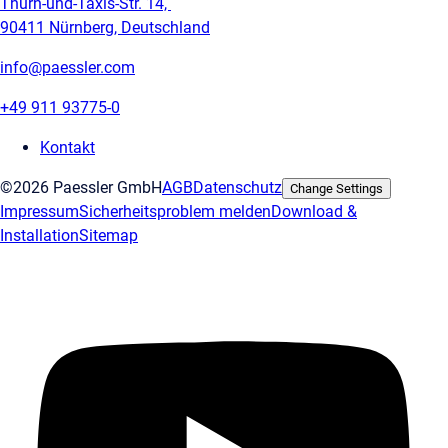
Thurn-und-Taxis-Str. 14,
90411 Nürnberg, Deutschland
info@paessler.com
+49 911 93775-0
Kontakt
©2026 Paessler GmbH
AGB
Datenschutz
Change Settings
Impressum
Sicherheitsproblem melden
Download &
Installation
Sitemap