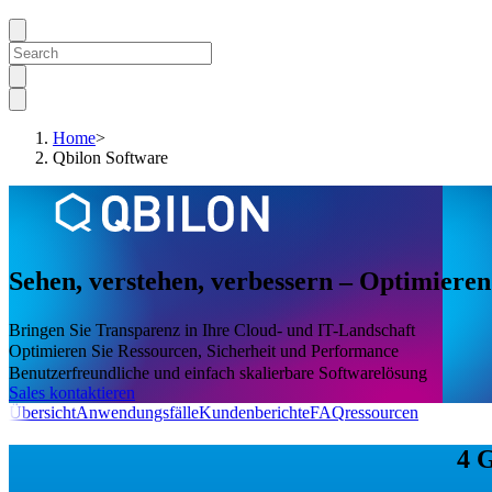
Home
>
Qbilon Software
Sehen, verstehen, verbessern – Optimieren
Bringen Sie Transparenz in Ihre Cloud- und IT-Landschaft
Optimieren Sie Ressourcen, Sicherheit und Performance
Benutzerfreundliche und einfach skalierbare Softwarelösung
Sales kontaktieren
Übersicht
Anwendungsfälle
Kundenberichte
FAQ
ressourcen
4 