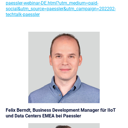
paessler-webinar-DE.html?utm_medium=paid-
social&utm_source=paessler&utm_campaign=202202-
techtalk-paessler
Felix Berndt, Business Development Manager für IIoT
und Data Centers EMEA bei Paessler