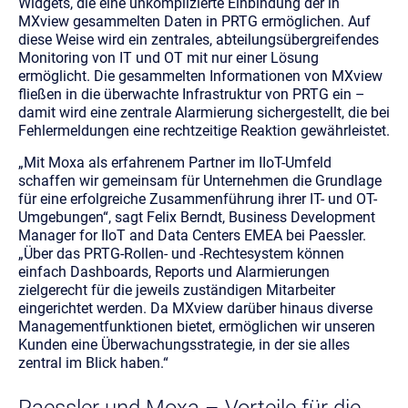
Widgets, die eine unkomplizierte Einbindung der in
MXview gesammelten Daten in PRTG ermöglichen. Auf
diese Weise wird ein zentrales, abteilungsübergreifendes
Monitoring von IT und OT mit nur einer Lösung
ermöglicht. Die gesammelten Informationen von MXview
fließen in die überwachte Infrastruktur von PRTG ein –
damit wird eine zentrale Alarmierung sichergestellt, die bei
Fehlermeldungen eine rechtzeitige Reaktion gewährleistet.
„Mit Moxa als erfahrenem Partner im IIoT-Umfeld
schaffen wir gemeinsam für Unternehmen die Grundlage
für eine erfolgreiche Zusammenführung ihrer IT- und OT-
Umgebungen“, sagt Felix Berndt, Business Development
Manager for IIoT and Data Centers EMEA bei Paessler.
„Über das PRTG-Rollen- und -Rechtesystem können
einfach Dashboards, Reports und Alarmierungen
zielgerecht für die jeweils zuständigen Mitarbeiter
eingerichtet werden. Da MXview darüber hinaus diverse
Managementfunktionen bietet, ermöglichen wir unseren
Kunden eine Überwachungsstrategie, in der sie alles
zentral im Blick haben.“
Paessler und Moxa – Vorteile für die