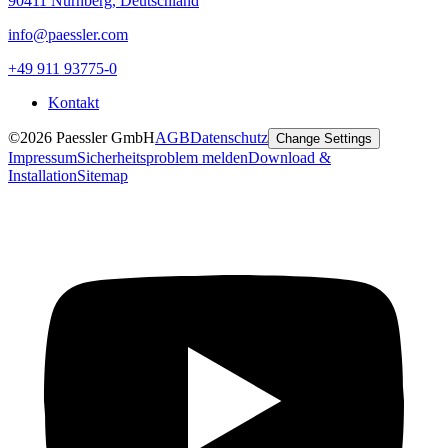
90411 Nürnberg, Deutschland
info@paessler.com
+49 911 93775-0
Kontakt
©2026 Paessler GmbH
AGB
Datenschutz
Change Settings
Impressum
Sicherheitsproblem melden
Download &
Installation
Sitemap