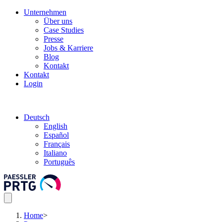
Unternehmen
Über uns
Case Studies
Presse
Jobs & Karriere
Blog
Kontakt
Kontakt
Login
Deutsch
English
Español
Français
Italiano
Português
Home
>