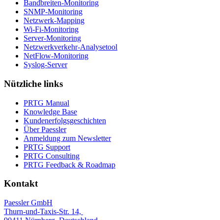
Bandbreiten-Monitoring
SNMP-Monitoring
Netzwerk-Mapping
Wi-Fi-Monitoring
Server-Monitoring
Netzwerkverkehr-Analysetool
NetFlow-Monitoring
Syslog-Server
Nützliche links
PRTG Manual
Knowledge Base
Kundenerfolgsgeschichten
Über Paessler
Anmeldung zum Newsletter
PRTG Support
PRTG Consulting
PRTG Feedback & Roadmap
Kontakt
Paessler GmbH
Thurn-und-Taxis-Str. 14,