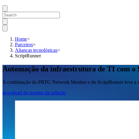
Home
>
Parceiros
>
Alianças tecnológicas
>
ScriptRunner
Automação da infraestrutura de TI com o
A combinação do PRTG Network Monitor e do ScriptRunner leva a aut
download do resumo da solução