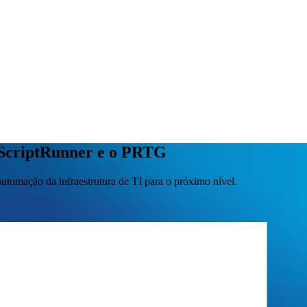
 ScriptRunner e o PRTG
omação da infraestrutura de TI para o próximo nível.