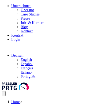
Unternehmen
Über uns
Case Studies
Presse
Jobs & Karriere
Blog
Kontakt
Kontakt
Login
Deutsch
English
Español
Français
Italiano
Português
Home
>