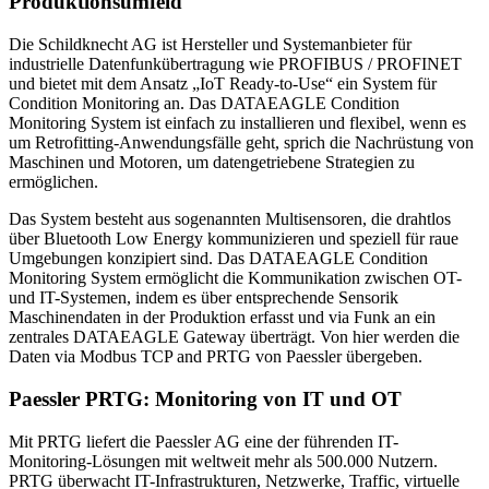
Produktionsumfeld
Die Schildknecht AG ist Hersteller und Systemanbieter für
industrielle Datenfunkübertragung wie PROFIBUS / PROFINET
und bietet mit dem Ansatz „IoT Ready-to-Use“ ein System für
Condition Monitoring an. Das DATAEAGLE Condition
Monitoring System ist einfach zu installieren und flexibel, wenn es
um Retrofitting-Anwendungsfälle geht, sprich die Nachrüstung von
Maschinen und Motoren, um datengetriebene Strategien zu
ermöglichen.
Das System besteht aus sogenannten Multisensoren, die drahtlos
über Bluetooth Low Energy kommunizieren und speziell für raue
Umgebungen konzipiert sind. Das DATAEAGLE Condition
Monitoring System ermöglicht die Kommunikation zwischen OT-
und IT-Systemen, indem es über entsprechende Sensorik
Maschinendaten in der Produktion erfasst und via Funk an ein
zentrales DATAEAGLE Gateway überträgt. Von hier werden die
Daten via Modbus TCP and PRTG von Paessler übergeben.
Paessler PRTG: Monitoring von IT und OT
Mit PRTG liefert die Paessler AG eine der führenden IT-
Monitoring-Lösungen mit weltweit mehr als 500.000 Nutzern.
PRTG überwacht IT-Infrastrukturen, Netzwerke, Traffic, virtuelle