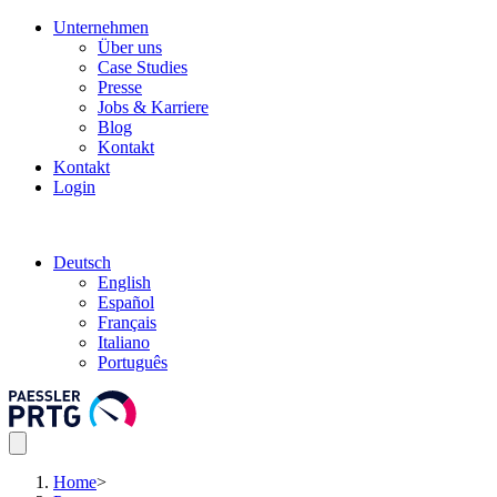
Unternehmen
Über uns
Case Studies
Presse
Jobs & Karriere
Blog
Kontakt
Kontakt
Login
Deutsch
English
Español
Français
Italiano
Português
Home
>