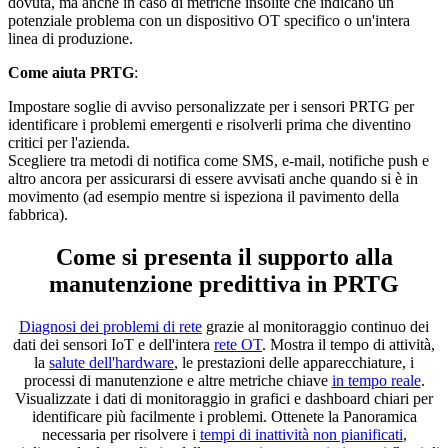
dovuta, ma anche in caso di metriche insolite che indicano un
potenziale problema con un dispositivo OT specifico o un'intera
linea di produzione.
Come aiuta PRTG
:
Impostare soglie di avviso personalizzate per i sensori PRTG per
identificare i problemi emergenti e risolverli prima che diventino
critici per l'azienda.
Scegliere tra metodi di notifica come SMS, e-mail, notifiche push e
altro ancora per assicurarsi di essere avvisati anche quando si è in
movimento (ad esempio mentre si ispeziona il pavimento della
fabbrica).
Come si presenta il supporto alla
manutenzione predittiva in PRTG
Diagnosi dei problemi di rete
grazie al monitoraggio continuo dei
dati dei sensori IoT e dell'intera
rete OT
. Mostra il tempo di attività,
la
salute dell'hardware
, le prestazioni delle apparecchiature, i
processi di manutenzione e altre metriche chiave
in tempo reale
.
Visualizzate i dati di monitoraggio in grafici e dashboard chiari per
identificare più facilmente i problemi. Ottenete la Panoramica
necessaria per risolvere i
tempi di inattività non pianificati
,