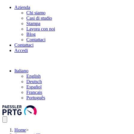
Azienda
Chi siamo
Casi di studio
Stampa
Lavora con noi
Blog
Contattaci
Contattaci
Accedi
Italiano
English
Deutsch
Español
Français
Português
Home
>