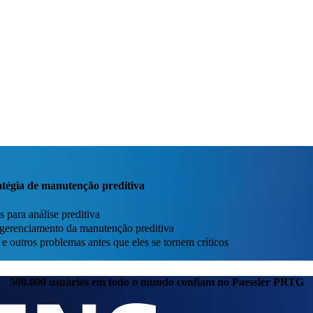
atégia de manutenção preditiva
 para análise preditiva
o gerenciamento da manutenção preditiva
e outros problemas antes que eles se tornem críticos
500.000 usuários em todo o mundo confiam no Paessler PRTG