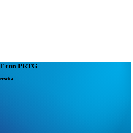
o IT con PRTG
rescita