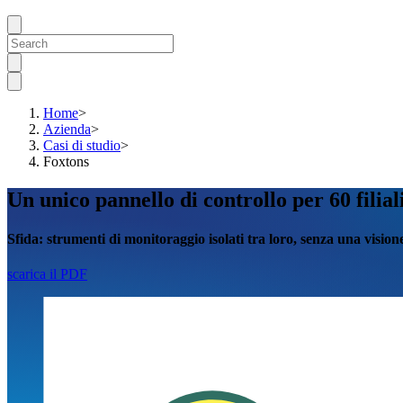
Home
>
Azienda
>
Casi di studio
>
Foxtons
Un unico pannello di controllo per 60 fili
Sfida:
strumenti di monitoraggio isolati tra loro, senza una visione 
scarica il PDF