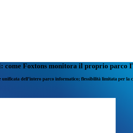
ali: come Foxtons monitora il proprio parc
unificata dell’intero parco informatico; flessibilità limitata per la c