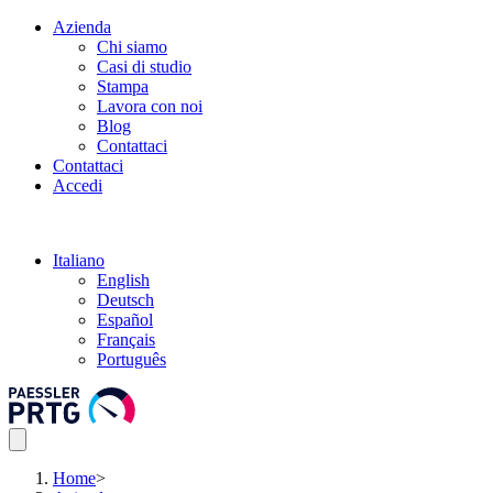
Azienda
Chi siamo
Casi di studio
Stampa
Lavora con noi
Blog
Contattaci
Contattaci
Accedi
Italiano
English
Deutsch
Español
Français
Português
Home
>