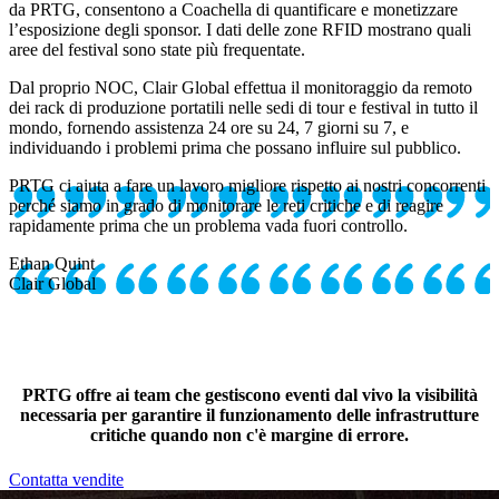
da PRTG, consentono a Coachella di quantificare e monetizzare
l’esposizione degli sponsor. I dati delle zone RFID mostrano quali
aree del festival sono state più frequentate.
Dal proprio NOC, Clair Global effettua il monitoraggio da remoto
dei rack di produzione portatili nelle sedi di tour e festival in tutto il
mondo, fornendo assistenza 24 ore su 24, 7 giorni su 7, e
individuando i problemi prima che possano influire sul pubblico.
PRTG ci aiuta a fare un lavoro migliore rispetto ai nostri concorrenti
perché siamo in grado di monitorare le reti critiche e di reagire
rapidamente prima che un problema vada fuori controllo.
Ethan Quint
Clair Global
PRTG offre ai team che gestiscono eventi dal vivo la visibilità
necessaria per garantire il funzionamento delle infrastrutture
critiche quando non c'è margine di errore.
Contatta vendite