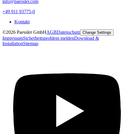
info@paessler.com
+49 911 93775-0
Kontakt
©2026 Paessler GmbH
AGB
Datenschutz
Change Settings
Impressum
Sicherheitsproblem melden
Download &
Installation
Sitemap