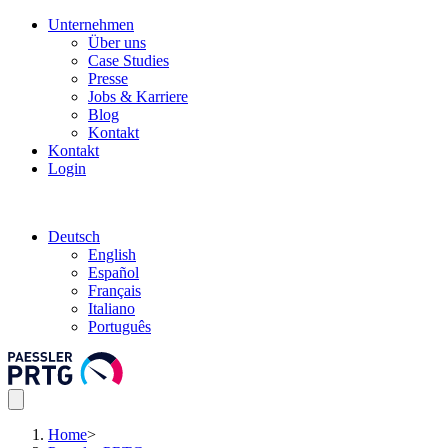
Unternehmen
Über uns
Case Studies
Presse
Jobs & Karriere
Blog
Kontakt
Kontakt
Login
Deutsch
English
Español
Français
Italiano
Português
Home
>