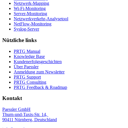
Netzwerk-Mapping
Wi-Fi-Monitoring
Server-Monitoring
Netzwerkverkehr-Analysetool
NetFlow-Monitoring
Syslog-Server
Nützliche links
PRTG Manual
Knowledge Base
Kundenerfolgsgeschichten
Über Paessler
Anmeldung zum Newsletter
PRTG Support
PRTG Consulting
PRTG Feedback & Roadmap
Kontakt
Paessler GmbH
Thurn-und-Taxis-Str. 14,
90411 Nürnberg, Deutschland