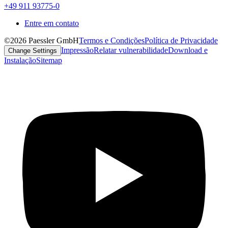
+49 911 93775-0
Entre em contato
©2026 Paessler GmbH
Termos e Condições
Política de Privacidade
Impressão
Relatar vulnerabilidade
Download e
Change Settings
Instalação
Sitemap