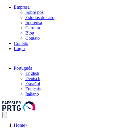
Empresa
Sobre nós
Estudos de caso
Imprensa
Carreira
Blog
Contato
Contato
Login
Português
English
Deutsch
Español
Français
Italiano
Home
>