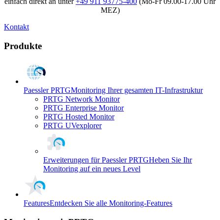
einfach direkt an unter
+49 911 93775-400
(Mo-Fr 09.00-17.00 Uhr
MEZ)
Kontakt
Produkte
Paessler PRTG
Monitoring Ihrer gesamten IT-Infrastruktur
PRTG Network Monitor
PRTG Enterprise Monitor
PRTG Hosted Monitor
PRTG UVexplorer
Erweiterungen für Paessler PRTG
Heben Sie Ihr
Monitoring auf ein neues Level
Features
Entdecken Sie alle Monitoring-Features