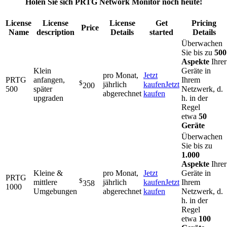
Holen Sie sich PRTG Network Monitor noch heute!
License
License
License
Get
Pricing
Price
Name
description
Details
started
Details
Überwachen
Sie bis zu
500
Aspekte
Ihrer
Klein
Geräte in
pro Monat,
Jetzt
PRTG
anfangen,
Ihrem
$
jährlich
kaufen
Jetzt
200
500
später
Netzwerk, d.
abgerechnet
kaufen
upgraden
h. in der
Regel
etwa
50
Geräte
Überwachen
Sie bis zu
1.000
Aspekte
Ihrer
Kleine &
pro Monat,
Jetzt
Geräte in
PRTG
$
mittlere
jährlich
kaufen
Jetzt
Ihrem
358
1000
Umgebungen
abgerechnet
kaufen
Netzwerk, d.
h. in der
Regel
etwa
100