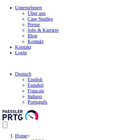
Unternehmen
Über uns
Case Studies
Presse
Jobs & Karriere
Blog
Kontakt
Kontakt
Login
Deutsch
English
Español
Français
Italiano
Português
Home
>