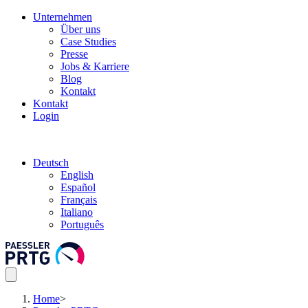
Unternehmen
Über uns
Case Studies
Presse
Jobs & Karriere
Blog
Kontakt
Kontakt
Login
Deutsch
English
Español
Français
Italiano
Português
Home
>